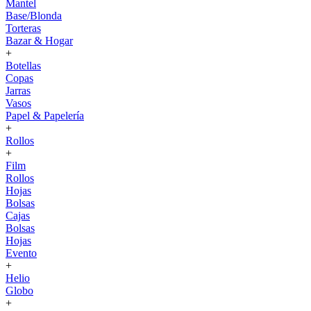
Mantel
Base/Blonda
Torteras
Bazar & Hogar
+
Botellas
Copas
Jarras
Vasos
Papel & Papelería
+
Rollos
+
Film
Rollos
Hojas
Bolsas
Cajas
Bolsas
Hojas
Evento
+
Helio
Globo
+