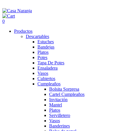
0
Productos
Descartables
Estuches
Bandejas
Platos
Potes
Tapa De Potes
Ensaladera
Vasos
Cubiertos
Cumpleaños
Bolsita Sorpresa
Cartel Cumpleaños
Invitación
Mantel
Platos
Servilletero
Vasos
Banderines