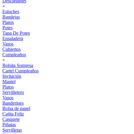
Descartables
+
Estuches
Bandejas
Platos
Potes
Tapa De Potes
Ensaladera
Vasos
Cubiertos
Cumpleaños
+
Bolsita Sorpresa
Cartel Cumpleaños
Invitación
Mantel
Platos
Servilletero
Vasos
Banderines
Bolsa de papel
Cajita Feliz
Casquete
Piñatas
Servilletas