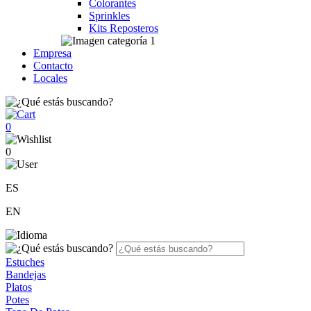
Colorantes
Sprinkles
Kits Reposteros
Empresa
Contacto
Locales
0
0
ES
EN
Estuches
Bandejas
Platos
Potes