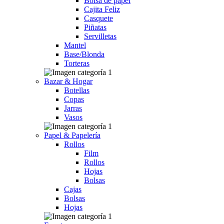
Bolsa de papel
Cajita Feliz
Casquete
Piñatas
Servilletas
Mantel
Base/Blonda
Torteras
Bazar & Hogar
Botellas
Copas
Jarras
Vasos
Papel & Papelería
Rollos
Film
Rollos
Hojas
Bolsas
Cajas
Bolsas
Hojas