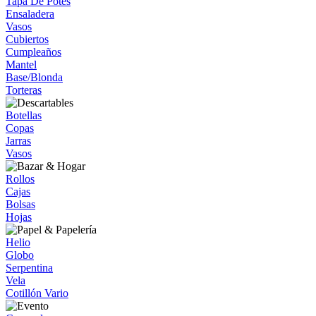
Tapa De Potes
Ensaladera
Vasos
Cubiertos
Cumpleaños
Mantel
Base/Blonda
Torteras
Botellas
Copas
Jarras
Vasos
Rollos
Cajas
Bolsas
Hojas
Helio
Globo
Serpentina
Vela
Cotillón Vario