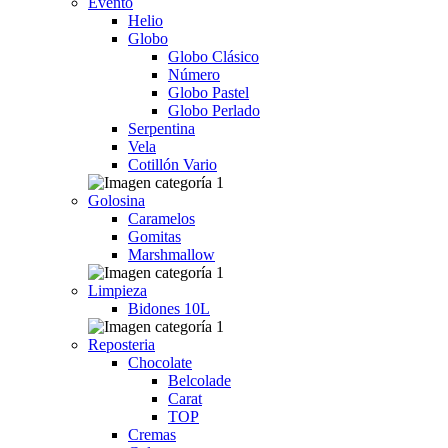
Evento
Helio
Globo
Globo Clásico
Número
Globo Pastel
Globo Perlado
Serpentina
Vela
Cotillón Vario
Golosina
Caramelos
Gomitas
Marshmallow
Limpieza
Bidones 10L
Reposteria
Chocolate
Belcolade
Carat
TOP
Cremas