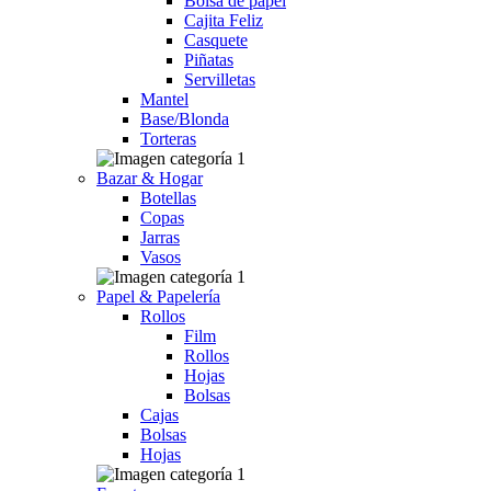
Bolsa de papel
Cajita Feliz
Casquete
Piñatas
Servilletas
Mantel
Base/Blonda
Torteras
Bazar & Hogar
Botellas
Copas
Jarras
Vasos
Papel & Papelería
Rollos
Film
Rollos
Hojas
Bolsas
Cajas
Bolsas
Hojas