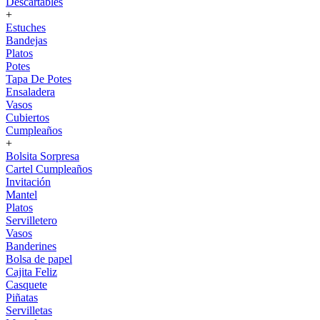
Descartables
+
Estuches
Bandejas
Platos
Potes
Tapa De Potes
Ensaladera
Vasos
Cubiertos
Cumpleaños
+
Bolsita Sorpresa
Cartel Cumpleaños
Invitación
Mantel
Platos
Servilletero
Vasos
Banderines
Bolsa de papel
Cajita Feliz
Casquete
Piñatas
Servilletas