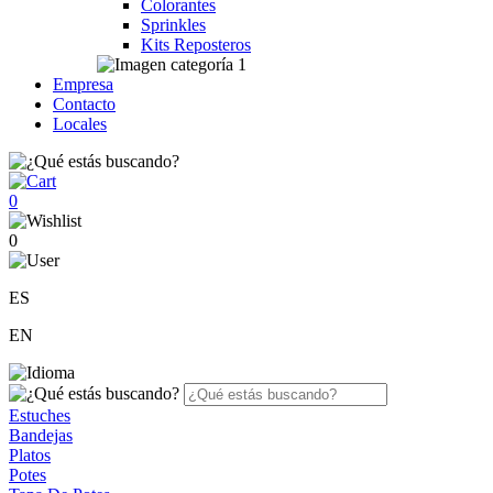
Colorantes
Sprinkles
Kits Reposteros
Empresa
Contacto
Locales
0
0
ES
EN
Estuches
Bandejas
Platos
Potes