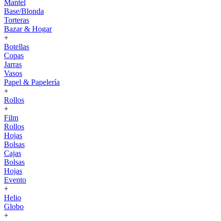
Mantel
Base/Blonda
Torteras
Bazar & Hogar
+
Botellas
Copas
Jarras
Vasos
Papel & Papelería
+
Rollos
+
Film
Rollos
Hojas
Bolsas
Cajas
Bolsas
Hojas
Evento
+
Helio
Globo
+