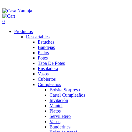
0
Productos
Descartables
Estuches
Bandejas
Platos
Potes
Tapa De Potes
Ensaladera
Vasos
Cubiertos
Cumpleaños
Bolsita Sorpresa
Cartel Cumpleaños
Invitación
Mantel
Platos
Servilletero
Vasos
Banderines