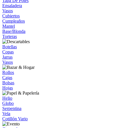
Tapa De Potes
Ensaladera
Vasos
Cubiertos
Cumpleaños
Mantel
Base/Blonda
Torteras
Botellas
Copas
Jarras
Vasos
Rollos
Cajas
Bolsas
Hojas
Helio
Globo
Serpentina
Vela
Cotillón Vario