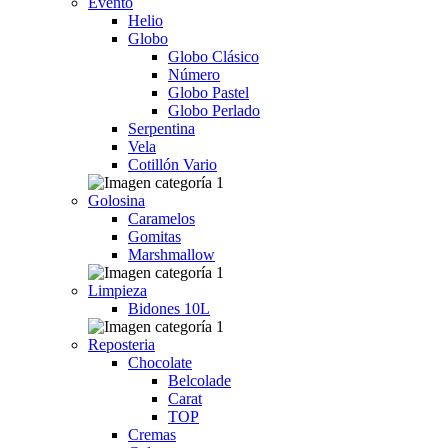
Evento
Helio
Globo
Globo Clásico
Número
Globo Pastel
Globo Perlado
Serpentina
Vela
Cotillón Vario
Golosina
Caramelos
Gomitas
Marshmallow
Limpieza
Bidones 10L
Reposteria
Chocolate
Belcolade
Carat
TOP
Cremas