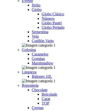
Evento
Helio
Globo
Globo Clásico
Número
Globo Pastel
Globo Perlado
Serpentina
Vela
Cotillón Vario
Golosina
Caramelos
Gomitas
Marshmallow
Limpieza
Bidones 10L
Reposteria
Chocolate
Belcolade
Carat
TOP
Cremas