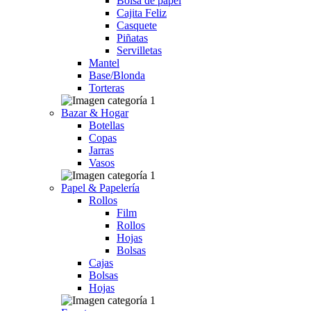
Bolsa de papel
Cajita Feliz
Casquete
Piñatas
Servilletas
Mantel
Base/Blonda
Torteras
Bazar & Hogar
Botellas
Copas
Jarras
Vasos
Papel & Papelería
Rollos
Film
Rollos
Hojas
Bolsas
Cajas
Bolsas
Hojas