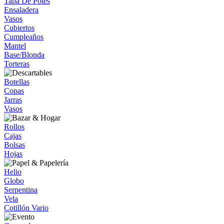
Tapa De Potes
Ensaladera
Vasos
Cubiertos
Cumpleaños
Mantel
Base/Blonda
Torteras
Botellas
Copas
Jarras
Vasos
Rollos
Cajas
Bolsas
Hojas
Helio
Globo
Serpentina
Vela
Cotillón Vario