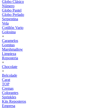
Globo Clásico
Número
Globo Pastel
Globo Perlado
Serpentina
Vela
Cotillón Vario
Golosina
+
Caramelos
Gomitas
Marshmallow
Limpieza
Reposteria
+
Chocolate
+
Belcolade
Carat
TOP
Cremas
Colorantes
Sprinkles
Kits Reposteros
Empresa