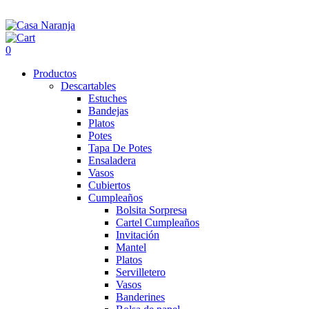
0
Productos
Descartables
Estuches
Bandejas
Platos
Potes
Tapa De Potes
Ensaladera
Vasos
Cubiertos
Cumpleaños
Bolsita Sorpresa
Cartel Cumpleaños
Invitación
Mantel
Platos
Servilletero
Vasos
Banderines