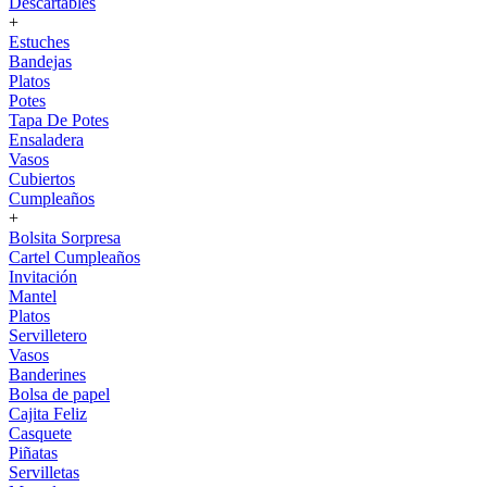
Descartables
+
Estuches
Bandejas
Platos
Potes
Tapa De Potes
Ensaladera
Vasos
Cubiertos
Cumpleaños
+
Bolsita Sorpresa
Cartel Cumpleaños
Invitación
Mantel
Platos
Servilletero
Vasos
Banderines
Bolsa de papel
Cajita Feliz
Casquete
Piñatas
Servilletas