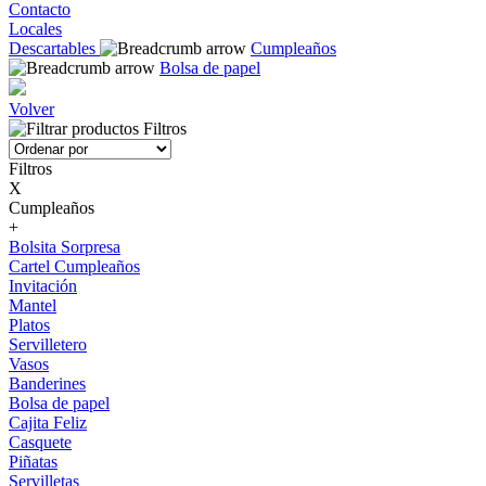
Contacto
Locales
Descartables
Cumpleaños
Bolsa de papel
Volver
Filtros
Filtros
X
Cumpleaños
+
Bolsita Sorpresa
Cartel Cumpleaños
Invitación
Mantel
Platos
Servilletero
Vasos
Banderines
Bolsa de papel
Cajita Feliz
Casquete
Piñatas
Servilletas