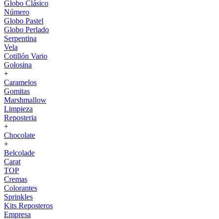
Globo Clásico
Número
Globo Pastel
Globo Perlado
Serpentina
Vela
Cotillón Vario
Golosina
+
Caramelos
Gomitas
Marshmallow
Limpieza
Reposteria
+
Chocolate
+
Belcolade
Carat
TOP
Cremas
Colorantes
Sprinkles
Kits Reposteros
Empresa