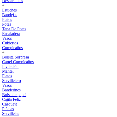
Descartables
+
Estuches
Bandejas
Platos
Potes
Tapa De Potes
Ensaladera
Vasos
Cubiertos
Cumpleaños
+
Bolsita Sorpresa
Cartel Cumpleaños
Invitación
Mantel
Platos
Servilletero
Vasos
Banderines
Bolsa de papel
Cajita Feliz
Casquete
Piñatas
Servilletas