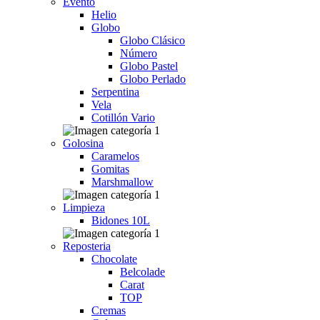
Evento
Helio
Globo
Globo Clásico
Número
Globo Pastel
Globo Perlado
Serpentina
Vela
Cotillón Vario
Golosina
Caramelos
Gomitas
Marshmallow
Limpieza
Bidones 10L
Reposteria
Chocolate
Belcolade
Carat
TOP
Cremas