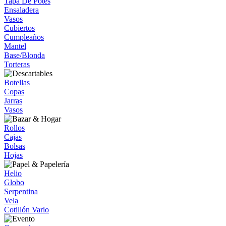
Tapa De Potes
Ensaladera
Vasos
Cubiertos
Cumpleaños
Mantel
Base/Blonda
Torteras
Botellas
Copas
Jarras
Vasos
Rollos
Cajas
Bolsas
Hojas
Helio
Globo
Serpentina
Vela
Cotillón Vario