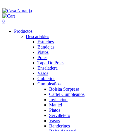
0
Productos
Descartables
Estuches
Bandejas
Platos
Potes
Tapa De Potes
Ensaladera
Vasos
Cubiertos
Cumpleaños
Bolsita Sorpresa
Cartel Cumpleaños
Invitación
Mantel
Platos
Servilletero
Vasos
Banderines