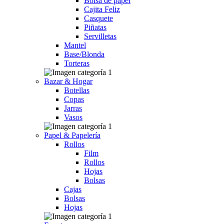
Bolsa de papel
Cajita Feliz
Casquete
Piñatas
Servilletas
Mantel
Base/Blonda
Torteras
Bazar & Hogar
Botellas
Copas
Jarras
Vasos
Papel & Papelería
Rollos
Film
Rollos
Hojas
Bolsas
Cajas
Bolsas
Hojas