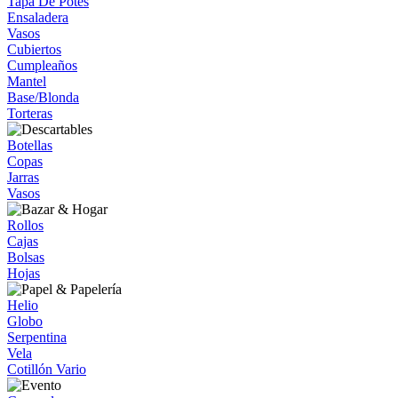
Tapa De Potes
Ensaladera
Vasos
Cubiertos
Cumpleaños
Mantel
Base/Blonda
Torteras
Botellas
Copas
Jarras
Vasos
Rollos
Cajas
Bolsas
Hojas
Helio
Globo
Serpentina
Vela
Cotillón Vario