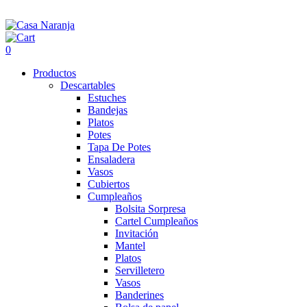
0
Productos
Descartables
Estuches
Bandejas
Platos
Potes
Tapa De Potes
Ensaladera
Vasos
Cubiertos
Cumpleaños
Bolsita Sorpresa
Cartel Cumpleaños
Invitación
Mantel
Platos
Servilletero
Vasos
Banderines