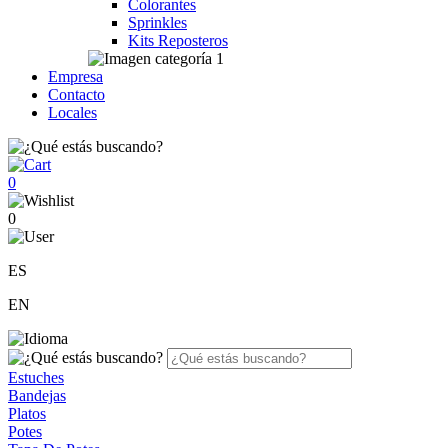
Colorantes
Sprinkles
Kits Reposteros
Empresa
Contacto
Locales
0
0
ES
EN
Estuches
Bandejas
Platos
Potes