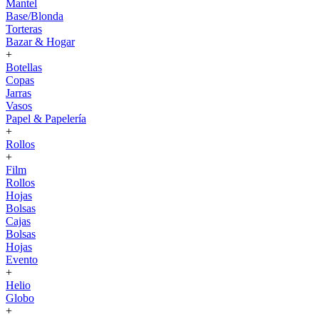
Mantel
Base/Blonda
Torteras
Bazar & Hogar
+
Botellas
Copas
Jarras
Vasos
Papel & Papelería
+
Rollos
+
Film
Rollos
Hojas
Bolsas
Cajas
Bolsas
Hojas
Evento
+
Helio
Globo
+