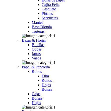
Bolsa de papel
Cajita Feliz
Casquete
Piñatas
Servilletas
Mantel
Base/Blonda
Torteras
Bazar & Hogar
Botellas
Copas
Jarras
Vasos
Papel & Papelería
Rollos
Film
Rollos
Hojas
Bolsas
Cajas
Bolsas
Hojas