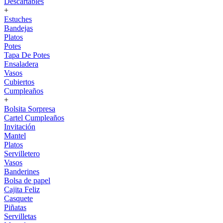
Descartables
+
Estuches
Bandejas
Platos
Potes
Tapa De Potes
Ensaladera
Vasos
Cubiertos
Cumpleaños
+
Bolsita Sorpresa
Cartel Cumpleaños
Invitación
Mantel
Platos
Servilletero
Vasos
Banderines
Bolsa de papel
Cajita Feliz
Casquete
Piñatas
Servilletas