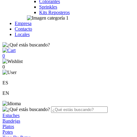
Colorantes
Sprinkles
Kits Reposteros
Empresa
Contacto
Locales
0
0
ES
EN
Estuches
Bandejas
Platos
Potes