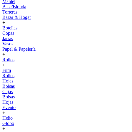
Mantel
Base/Blonda
Torteras
Bazar & Hogar
+
Botellas
Copas
Jarras
Vasos
Papel & Papelería
+
Rollos
+
Film
Rollos
Hojas
Bolsas
Cajas
Bolsas
Hojas
Evento
+
Helio
Globo
+