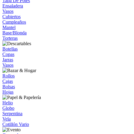
Tapa De Potes
Ensaladera
Vasos
Cubiertos
Cumpleaños
Mantel
Base/Blonda
Torteras
Botellas
Copas
Jarras
Vasos
Rollos
Cajas
Bolsas
Hojas
Helio
Globo
Serpentina
Vela
Cotillón Vario