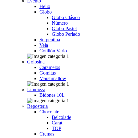
Evento
Helio
Globo
Globo Clásico
Número
Globo Pastel
Globo Perlado
Serpentina
Vela
Cotillón Vario
Golosina
Caramelos
Gomitas
Marshmallow
Limpieza
Bidones 10L
Reposteria
Chocolate
Belcolade
Carat
TOP
Cremas