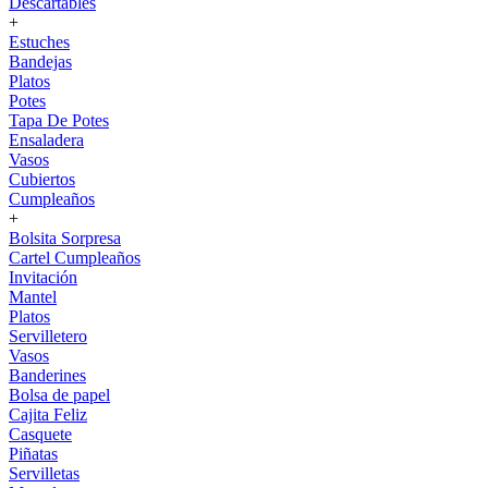
Descartables
+
Estuches
Bandejas
Platos
Potes
Tapa De Potes
Ensaladera
Vasos
Cubiertos
Cumpleaños
+
Bolsita Sorpresa
Cartel Cumpleaños
Invitación
Mantel
Platos
Servilletero
Vasos
Banderines
Bolsa de papel
Cajita Feliz
Casquete
Piñatas
Servilletas