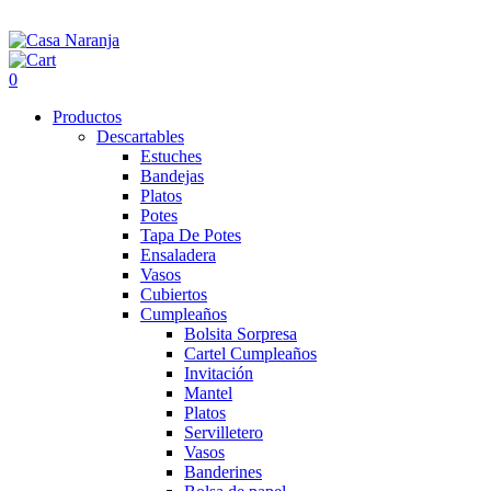
0
Productos
Descartables
Estuches
Bandejas
Platos
Potes
Tapa De Potes
Ensaladera
Vasos
Cubiertos
Cumpleaños
Bolsita Sorpresa
Cartel Cumpleaños
Invitación
Mantel
Platos
Servilletero
Vasos
Banderines