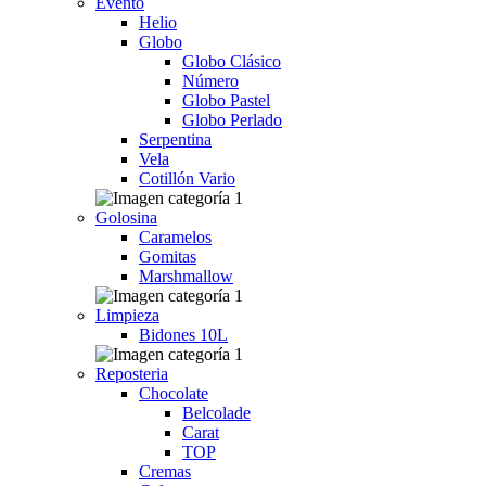
Evento
Helio
Globo
Globo Clásico
Número
Globo Pastel
Globo Perlado
Serpentina
Vela
Cotillón Vario
Golosina
Caramelos
Gomitas
Marshmallow
Limpieza
Bidones 10L
Reposteria
Chocolate
Belcolade
Carat
TOP
Cremas