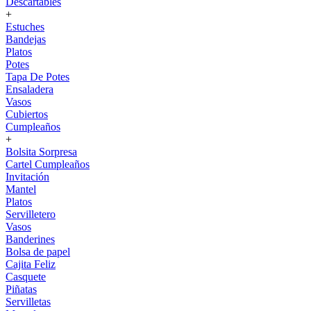
Descartables
+
Estuches
Bandejas
Platos
Potes
Tapa De Potes
Ensaladera
Vasos
Cubiertos
Cumpleaños
+
Bolsita Sorpresa
Cartel Cumpleaños
Invitación
Mantel
Platos
Servilletero
Vasos
Banderines
Bolsa de papel
Cajita Feliz
Casquete
Piñatas
Servilletas