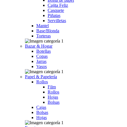
Bolsa de papel
Cajita Feliz
Casquete
Piñatas
Servilletas
Mantel
Base/Blonda
Torteras
Bazar & Hogar
Botellas
Copas
Jarras
Vasos
Papel & Papelería
Rollos
Film
Rollos
Hojas
Bolsas
Cajas
Bolsas
Hojas