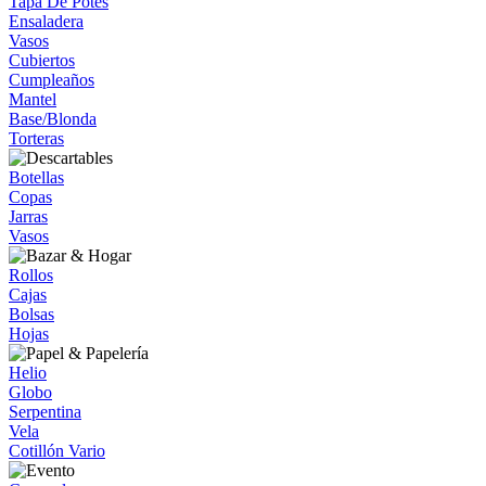
Tapa De Potes
Ensaladera
Vasos
Cubiertos
Cumpleaños
Mantel
Base/Blonda
Torteras
Botellas
Copas
Jarras
Vasos
Rollos
Cajas
Bolsas
Hojas
Helio
Globo
Serpentina
Vela
Cotillón Vario