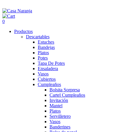
0
Productos
Descartables
Estuches
Bandejas
Platos
Potes
Tapa De Potes
Ensaladera
Vasos
Cubiertos
Cumpleaños
Bolsita Sorpresa
Cartel Cumpleaños
Invitación
Mantel
Platos
Servilletero
Vasos
Banderines