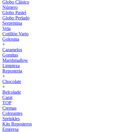
Globo Clásico
Número
Globo Pastel
Globo Perlado
Serpentina
Vela
Cotillón Vario
Golosina
+
Caramelos
Gomitas
Marshmallow
Limpieza
Reposteria
+
Chocolate
+
Belcolade
Carat
TOP
Cremas
Colorantes
Sprinkles
Kits Reposteros
Empresa