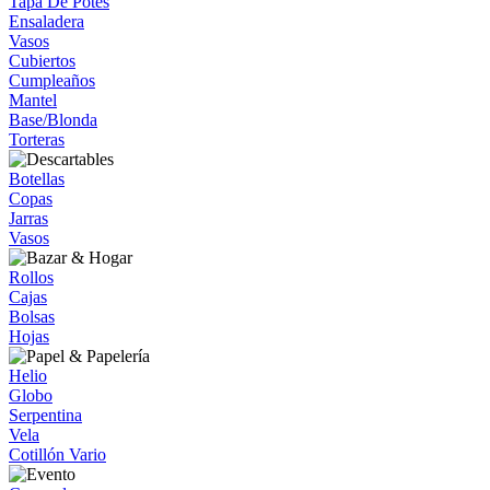
Tapa De Potes
Ensaladera
Vasos
Cubiertos
Cumpleaños
Mantel
Base/Blonda
Torteras
Botellas
Copas
Jarras
Vasos
Rollos
Cajas
Bolsas
Hojas
Helio
Globo
Serpentina
Vela
Cotillón Vario