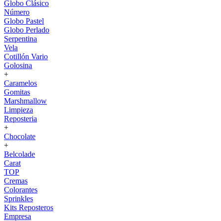
Globo Clásico
Número
Globo Pastel
Globo Perlado
Serpentina
Vela
Cotillón Vario
Golosina
+
Caramelos
Gomitas
Marshmallow
Limpieza
Reposteria
+
Chocolate
+
Belcolade
Carat
TOP
Cremas
Colorantes
Sprinkles
Kits Reposteros
Empresa