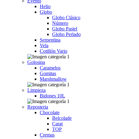
Evento
Helio
Globo
Globo Clásico
Número
Globo Pastel
Globo Perlado
Serpentina
Vela
Cotillón Vario
Golosina
Caramelos
Gomitas
Marshmallow
Limpieza
Bidones 10L
Reposteria
Chocolate
Belcolade
Carat
TOP
Cremas