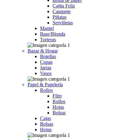
Bolsa de papel
Cajita Feliz
Casquete
Piñatas
Servilletas
Mantel
Base/Blonda
Torteras
Bazar & Hogar
Botellas
Copas
Jarras
Vasos
Papel & Papelería
Rollos
Film
Rollos
Hojas
Bolsas
Cajas
Bolsas
Hojas