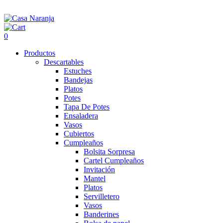
0
Productos
Descartables
Estuches
Bandejas
Platos
Potes
Tapa De Potes
Ensaladera
Vasos
Cubiertos
Cumpleaños
Bolsita Sorpresa
Cartel Cumpleaños
Invitación
Mantel
Platos
Servilletero
Vasos
Banderines