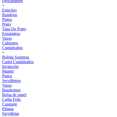
Descartables
+
Estuches
Bandejas
Platos
Potes
Tapa De Potes
Ensaladera
Vasos
Cubiertos
Cumpleaños
+
Bolsita Sorpresa
Cartel Cumpleaños
Invitación
Mantel
Platos
Servilletero
Vasos
Banderines
Bolsa de papel
Cajita Feliz
Casquete
Piñatas
Servilletas