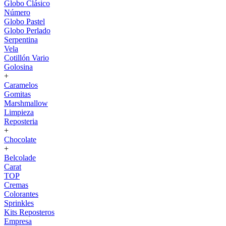
Globo Clásico
Número
Globo Pastel
Globo Perlado
Serpentina
Vela
Cotillón Vario
Golosina
+
Caramelos
Gomitas
Marshmallow
Limpieza
Reposteria
+
Chocolate
+
Belcolade
Carat
TOP
Cremas
Colorantes
Sprinkles
Kits Reposteros
Empresa