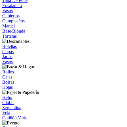
Tapa De Potes
Ensaladera
Vasos
Cubiertos
Cumpleaños
Mantel
Base/Blonda
Torteras
Botellas
Copas
Jarras
Vasos
Rollos
Cajas
Bolsas
Hojas
Helio
Globo
Serpentina
Vela
Cotillón Vario