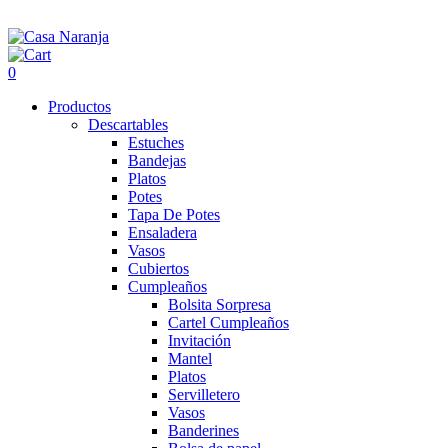
0
Productos
Descartables
Estuches
Bandejas
Platos
Potes
Tapa De Potes
Ensaladera
Vasos
Cubiertos
Cumpleaños
Bolsita Sorpresa
Cartel Cumpleaños
Invitación
Mantel
Platos
Servilletero
Vasos
Banderines