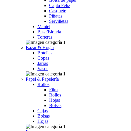
Bolsa de papel
Cajita Feliz
Casquete
Piñatas
Servilletas
Mantel
Base/Blonda
Torteras
Bazar & Hogar
Botellas
Copas
Jarras
Vasos
Papel & Papelería
Rollos
Film
Rollos
Hojas
Bolsas
Cajas
Bolsas
Hojas