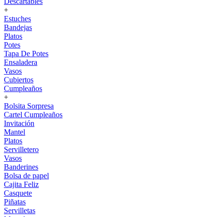
Descartables
+
Estuches
Bandejas
Platos
Potes
Tapa De Potes
Ensaladera
Vasos
Cubiertos
Cumpleaños
+
Bolsita Sorpresa
Cartel Cumpleaños
Invitación
Mantel
Platos
Servilletero
Vasos
Banderines
Bolsa de papel
Cajita Feliz
Casquete
Piñatas
Servilletas