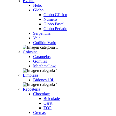
Evento
Helio
Globo
Globo Clásico
Número
Globo Pastel
Globo Perlado
Serpentina
Vela
Cotillón Vario
Golosina
Caramelos
Gomitas
Marshmallow
Limpieza
Bidones 10L
Reposteria
Chocolate
Belcolade
Carat
TOP
Cremas