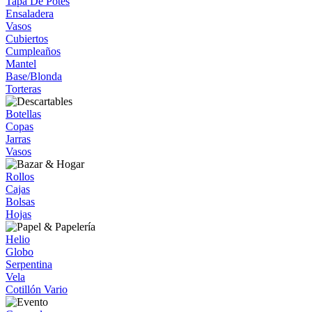
Tapa De Potes
Ensaladera
Vasos
Cubiertos
Cumpleaños
Mantel
Base/Blonda
Torteras
Botellas
Copas
Jarras
Vasos
Rollos
Cajas
Bolsas
Hojas
Helio
Globo
Serpentina
Vela
Cotillón Vario