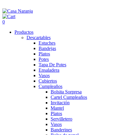
0
Productos
Descartables
Estuches
Bandejas
Platos
Potes
Tapa De Potes
Ensaladera
Vasos
Cubiertos
Cumpleaños
Bolsita Sorpresa
Cartel Cumpleaños
Invitación
Mantel
Platos
Servilletero
Vasos
Banderines