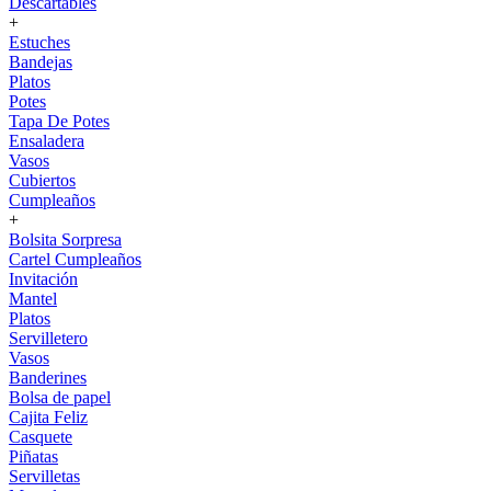
Descartables
+
Estuches
Bandejas
Platos
Potes
Tapa De Potes
Ensaladera
Vasos
Cubiertos
Cumpleaños
+
Bolsita Sorpresa
Cartel Cumpleaños
Invitación
Mantel
Platos
Servilletero
Vasos
Banderines
Bolsa de papel
Cajita Feliz
Casquete
Piñatas
Servilletas