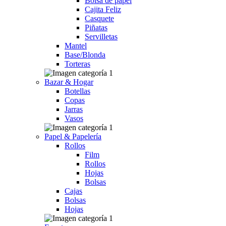
Bolsa de papel
Cajita Feliz
Casquete
Piñatas
Servilletas
Mantel
Base/Blonda
Torteras
Bazar & Hogar
Botellas
Copas
Jarras
Vasos
Papel & Papelería
Rollos
Film
Rollos
Hojas
Bolsas
Cajas
Bolsas
Hojas