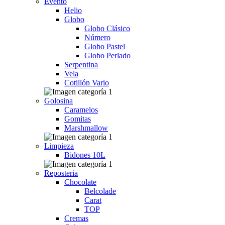
Evento
Helio
Globo
Globo Clásico
Número
Globo Pastel
Globo Perlado
Serpentina
Vela
Cotillón Vario
Golosina
Caramelos
Gomitas
Marshmallow
Limpieza
Bidones 10L
Reposteria
Chocolate
Belcolade
Carat
TOP
Cremas