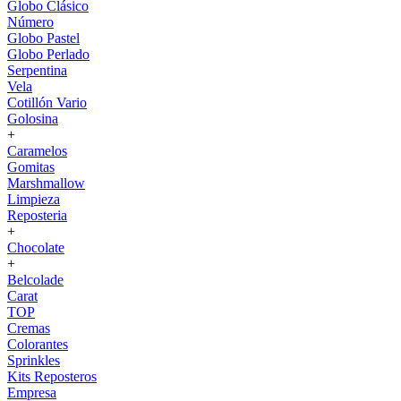
Globo Clásico
Número
Globo Pastel
Globo Perlado
Serpentina
Vela
Cotillón Vario
Golosina
+
Caramelos
Gomitas
Marshmallow
Limpieza
Reposteria
+
Chocolate
+
Belcolade
Carat
TOP
Cremas
Colorantes
Sprinkles
Kits Reposteros
Empresa