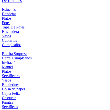
Descartables
+
Estuches
Bandejas
Platos
Potes
Tapa De Potes
Ensaladera
Vasos
Cubiertos
Cumpleaños
+
Bolsita Sorpresa
Cartel Cumpleaños
Invitación
Mantel
Platos
Servilletero
Vasos
Banderines
Bolsa de papel
Cajita Feliz
Casquete
Piñatas
Servilletas