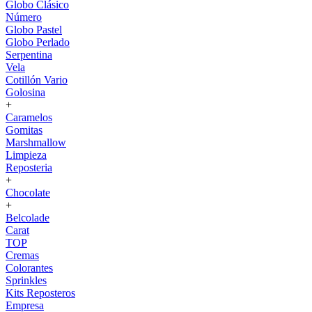
Globo Clásico
Número
Globo Pastel
Globo Perlado
Serpentina
Vela
Cotillón Vario
Golosina
+
Caramelos
Gomitas
Marshmallow
Limpieza
Reposteria
+
Chocolate
+
Belcolade
Carat
TOP
Cremas
Colorantes
Sprinkles
Kits Reposteros
Empresa