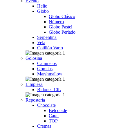
Evento
Helio
Globo
Globo Clásico
Número
Globo Pastel
Globo Perlado
Serpentina
Vela
Cotillón Vario
Golosina
Caramelos
Gomitas
Marshmallow
Limpieza
Bidones 10L
Reposteria
Chocolate
Belcolade
Carat
TOP
Cremas