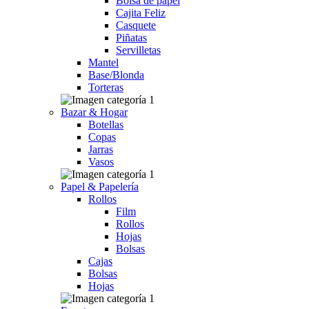
Bolsa de papel
Cajita Feliz
Casquete
Piñatas
Servilletas
Mantel
Base/Blonda
Torteras
Bazar & Hogar
Botellas
Copas
Jarras
Vasos
Papel & Papelería
Rollos
Film
Rollos
Hojas
Bolsas
Cajas
Bolsas
Hojas