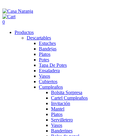
0
Productos
Descartables
Estuches
Bandejas
Platos
Potes
Tapa De Potes
Ensaladera
Vasos
Cubiertos
Cumpleaños
Bolsita Sorpresa
Cartel Cumpleaños
Invitación
Mantel
Platos
Servilletero
Vasos
Banderines