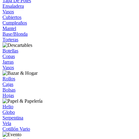
Tapa De Potes
Ensaladera
Vasos
Cubiertos
Cumpleaños
Mantel
Base/Blonda
Torteras
Botellas
Copas
Jarras
Vasos
Rollos
Cajas
Bolsas
Hojas
Helio
Globo
Serpentina
Vela
Cotillón Vario