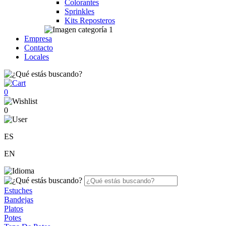
Colorantes
Sprinkles
Kits Reposteros
Empresa
Contacto
Locales
0
0
ES
EN
Estuches
Bandejas
Platos
Potes