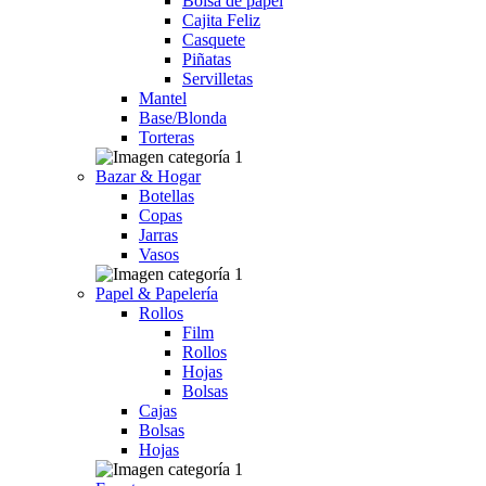
Bolsa de papel
Cajita Feliz
Casquete
Piñatas
Servilletas
Mantel
Base/Blonda
Torteras
Bazar & Hogar
Botellas
Copas
Jarras
Vasos
Papel & Papelería
Rollos
Film
Rollos
Hojas
Bolsas
Cajas
Bolsas
Hojas