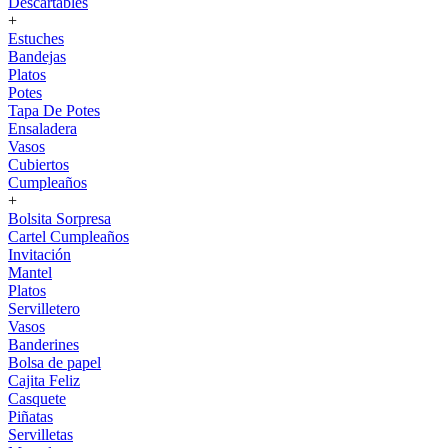
Descartables
+
Estuches
Bandejas
Platos
Potes
Tapa De Potes
Ensaladera
Vasos
Cubiertos
Cumpleaños
+
Bolsita Sorpresa
Cartel Cumpleaños
Invitación
Mantel
Platos
Servilletero
Vasos
Banderines
Bolsa de papel
Cajita Feliz
Casquete
Piñatas
Servilletas