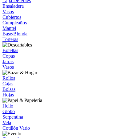
Tapa De Potes
Ensaladera
Vasos
Cubiertos
Cumpleaños
Mantel
Base/Blonda
Torteras
Botellas
Copas
Jarras
Vasos
Rollos
Cajas
Bolsas
Hojas
Helio
Globo
Serpentina
Vela
Cotillón Vario