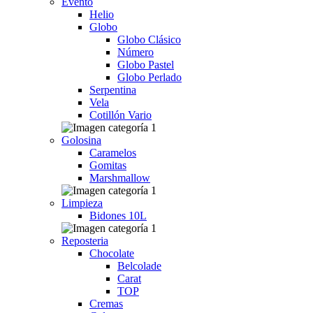
Evento
Helio
Globo
Globo Clásico
Número
Globo Pastel
Globo Perlado
Serpentina
Vela
Cotillón Vario
Golosina
Caramelos
Gomitas
Marshmallow
Limpieza
Bidones 10L
Reposteria
Chocolate
Belcolade
Carat
TOP
Cremas