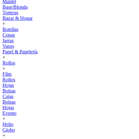
Mantel
Base/Blonda
Torteras
Bazar & Hogar
+
Botellas
Copas
Jarras
Vasos
Papel & Papelería
+
Rollos
+
Film
Rollos
Hojas
Bolsas
Cajas
Bolsas
Hojas
Evento
+
Helio
Globo
+