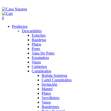
0
Productos
Descartables
Estuches
Bandejas
Platos
Potes
Tapa De Potes
Ensaladera
Vasos
Cubiertos
Cumpleaños
Bolsita Sorpresa
Cartel Cumpleaños
Invitación
Mantel
Platos
Servilletero
Vasos
Banderines