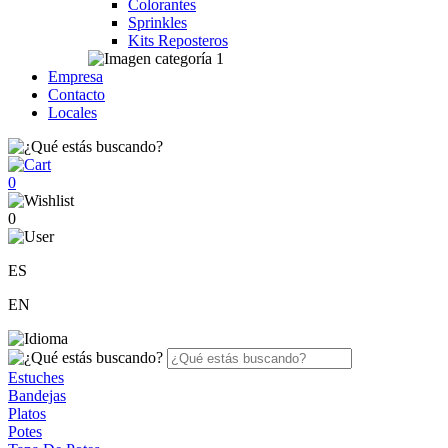
Colorantes
Sprinkles
Kits Reposteros
Empresa
Contacto
Locales
0
0
ES
EN
Estuches
Bandejas
Platos
Potes