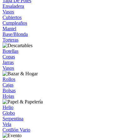
Tapa De Potes
Ensaladera
Vasos
Cubiertos
Cumpleaños
Mantel
Base/Blonda
Torteras
Botellas
Copas
Jarras
Vasos
Rollos
Cajas
Bolsas
Hojas
Helio
Globo
Serpentina
Vela
Cotillón Vario