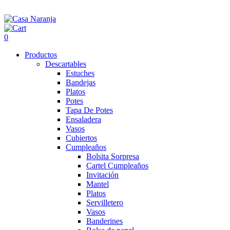
0
Productos
Descartables
Estuches
Bandejas
Platos
Potes
Tapa De Potes
Ensaladera
Vasos
Cubiertos
Cumpleaños
Bolsita Sorpresa
Cartel Cumpleaños
Invitación
Mantel
Platos
Servilletero
Vasos
Banderines