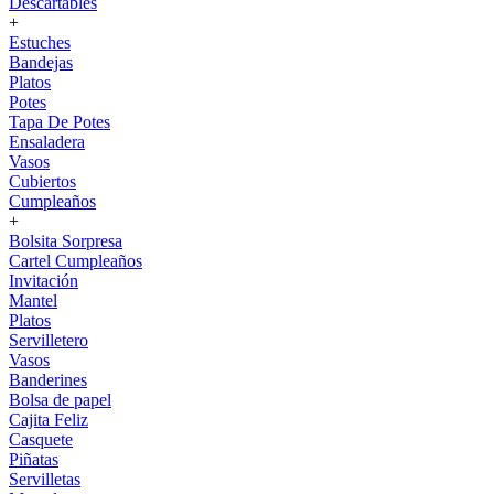
Descartables
+
Estuches
Bandejas
Platos
Potes
Tapa De Potes
Ensaladera
Vasos
Cubiertos
Cumpleaños
+
Bolsita Sorpresa
Cartel Cumpleaños
Invitación
Mantel
Platos
Servilletero
Vasos
Banderines
Bolsa de papel
Cajita Feliz
Casquete
Piñatas
Servilletas