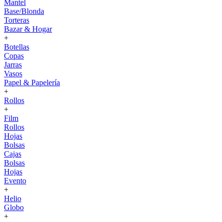
Mantel
Base/Blonda
Torteras
Bazar & Hogar
+
Botellas
Copas
Jarras
Vasos
Papel & Papelería
+
Rollos
+
Film
Rollos
Hojas
Bolsas
Cajas
Bolsas
Hojas
Evento
+
Helio
Globo
+