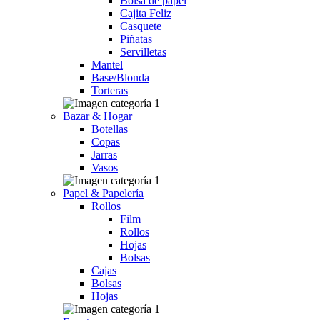
Bolsa de papel
Cajita Feliz
Casquete
Piñatas
Servilletas
Mantel
Base/Blonda
Torteras
Bazar & Hogar
Botellas
Copas
Jarras
Vasos
Papel & Papelería
Rollos
Film
Rollos
Hojas
Bolsas
Cajas
Bolsas
Hojas