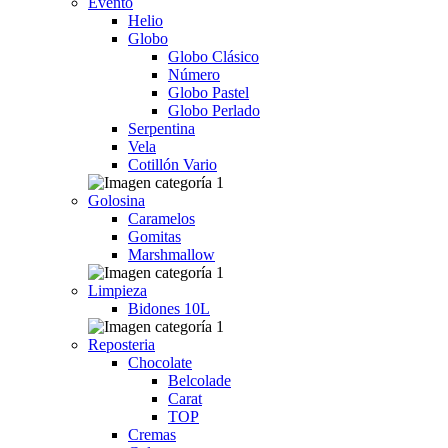
Evento
Helio
Globo
Globo Clásico
Número
Globo Pastel
Globo Perlado
Serpentina
Vela
Cotillón Vario
Golosina
Caramelos
Gomitas
Marshmallow
Limpieza
Bidones 10L
Reposteria
Chocolate
Belcolade
Carat
TOP
Cremas