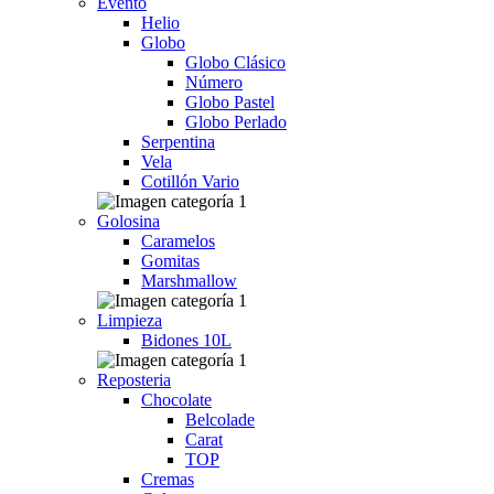
Evento
Helio
Globo
Globo Clásico
Número
Globo Pastel
Globo Perlado
Serpentina
Vela
Cotillón Vario
Golosina
Caramelos
Gomitas
Marshmallow
Limpieza
Bidones 10L
Reposteria
Chocolate
Belcolade
Carat
TOP
Cremas