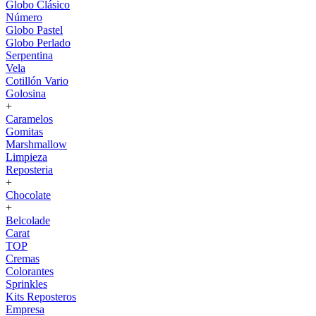
Globo Clásico
Número
Globo Pastel
Globo Perlado
Serpentina
Vela
Cotillón Vario
Golosina
+
Caramelos
Gomitas
Marshmallow
Limpieza
Reposteria
+
Chocolate
+
Belcolade
Carat
TOP
Cremas
Colorantes
Sprinkles
Kits Reposteros
Empresa