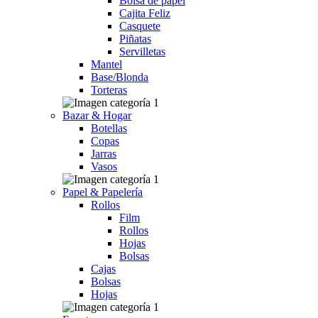
Bolsa de papel
Cajita Feliz
Casquete
Piñatas
Servilletas
Mantel
Base/Blonda
Torteras
Bazar & Hogar
Botellas
Copas
Jarras
Vasos
Papel & Papelería
Rollos
Film
Rollos
Hojas
Bolsas
Cajas
Bolsas
Hojas