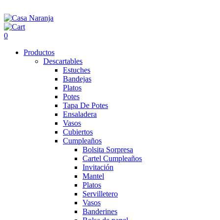
0
Productos
Descartables
Estuches
Bandejas
Platos
Potes
Tapa De Potes
Ensaladera
Vasos
Cubiertos
Cumpleaños
Bolsita Sorpresa
Cartel Cumpleaños
Invitación
Mantel
Platos
Servilletero
Vasos
Banderines