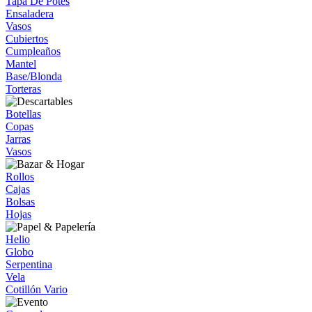
Tapa De Potes
Ensaladera
Vasos
Cubiertos
Cumpleaños
Mantel
Base/Blonda
Torteras
Botellas
Copas
Jarras
Vasos
Rollos
Cajas
Bolsas
Hojas
Helio
Globo
Serpentina
Vela
Cotillón Vario