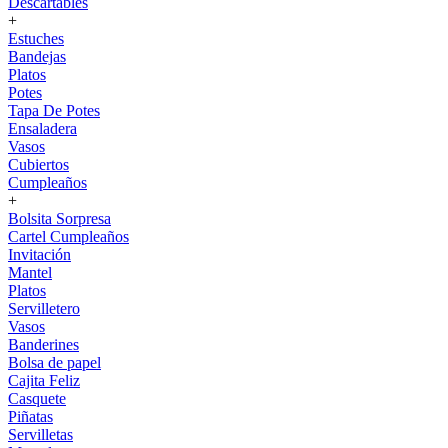
Descartables
+
Estuches
Bandejas
Platos
Potes
Tapa De Potes
Ensaladera
Vasos
Cubiertos
Cumpleaños
+
Bolsita Sorpresa
Cartel Cumpleaños
Invitación
Mantel
Platos
Servilletero
Vasos
Banderines
Bolsa de papel
Cajita Feliz
Casquete
Piñatas
Servilletas