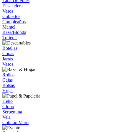
Tapa De Potes
Ensaladera
Vasos
Cubiertos
Cumpleaños
Mantel
Base/Blonda
Torteras
Botellas
Copas
Jarras
Vasos
Rollos
Cajas
Bolsas
Hojas
Helio
Globo
Serpentina
Vela
Cotillón Vario