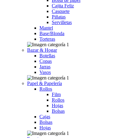
Bolsa de papel
Cajita Feliz
Casquete
Piñatas
Servilletas
Mantel
Base/Blonda
Torteras
Bazar & Hogar
Botellas
Copas
Jarras
Vasos
Papel & Papelería
Rollos
Film
Rollos
Hojas
Bolsas
Cajas
Bolsas
Hojas