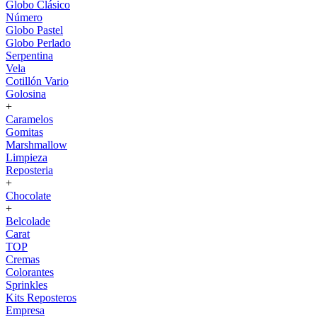
Globo Clásico
Número
Globo Pastel
Globo Perlado
Serpentina
Vela
Cotillón Vario
Golosina
+
Caramelos
Gomitas
Marshmallow
Limpieza
Reposteria
+
Chocolate
+
Belcolade
Carat
TOP
Cremas
Colorantes
Sprinkles
Kits Reposteros
Empresa