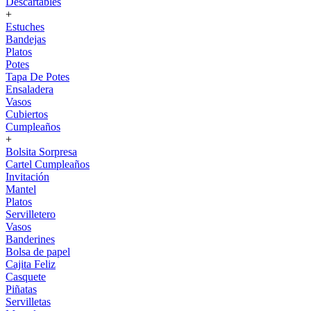
Descartables
+
Estuches
Bandejas
Platos
Potes
Tapa De Potes
Ensaladera
Vasos
Cubiertos
Cumpleaños
+
Bolsita Sorpresa
Cartel Cumpleaños
Invitación
Mantel
Platos
Servilletero
Vasos
Banderines
Bolsa de papel
Cajita Feliz
Casquete
Piñatas
Servilletas