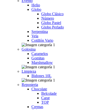
Evento
Helio
Globo
Globo Clásico
Número
Globo Pastel
Globo Perlado
Serpentina
Vela
Cotillón Vario
Golosina
Caramelos
Gomitas
Marshmallow
Limpieza
Bidones 10L
Reposteria
Chocolate
Belcolade
Carat
TOP
Cremas