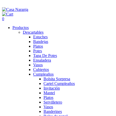
0
Productos
Descartables
Estuches
Bandejas
Platos
Potes
Tapa De Potes
Ensaladera
Vasos
Cubiertos
Cumpleaños
Bolsita Sorpresa
Cartel Cumpleaños
Invitación
Mantel
Platos
Servilletero
Vasos
Banderines