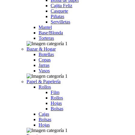
Bolsa de papel
Cajita Feliz
Casquete
Piñatas
Servilletas
Mantel
Base/Blonda
Torteras
Bazar & Hogar
Botellas
Copas
Jarras
Vasos
Papel & Papelería
Rollos
Film
Rollos
Hojas
Bolsas
Cajas
Bolsas
Hojas