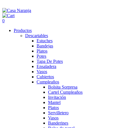
0
Productos
Descartables
Estuches
Bandejas
Platos
Potes
Tapa De Potes
Ensaladera
Vasos
Cubiertos
Cumpleaños
Bolsita Sorpresa
Cartel Cumpleaños
Invitación
Mantel
Platos
Servilletero
Vasos
Banderines