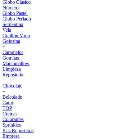
Globo Clásico
Número
Globo Pastel
Globo Perlado
Serpentina
Vela
Cotillón Vario
Golosina
+
Caramelos
Gomitas
Marshmallow
Limpieza
Reposteria
+
Chocolate
+
Belcolade
Carat
TOP
Cremas
Colorantes
Sprinkles
Kits Reposteros
Empresa