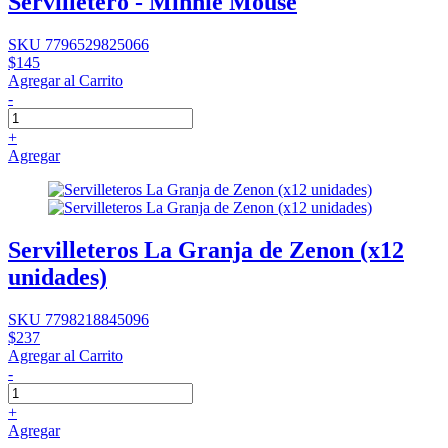
Servilletero - Minnie Mouse
SKU 7796529825066
$145
Agregar al Carrito
-
+
Agregar
Servilleteros La Granja de Zenon (x12
unidades)
SKU 7798218845096
$237
Agregar al Carrito
-
+
Agregar