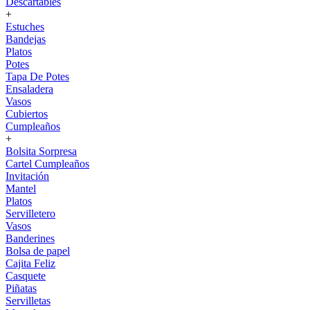
Descartables
+
Estuches
Bandejas
Platos
Potes
Tapa De Potes
Ensaladera
Vasos
Cubiertos
Cumpleaños
+
Bolsita Sorpresa
Cartel Cumpleaños
Invitación
Mantel
Platos
Servilletero
Vasos
Banderines
Bolsa de papel
Cajita Feliz
Casquete
Piñatas
Servilletas