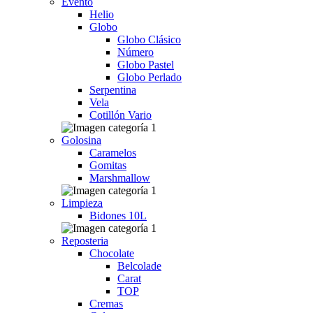
Evento
Helio
Globo
Globo Clásico
Número
Globo Pastel
Globo Perlado
Serpentina
Vela
Cotillón Vario
Golosina
Caramelos
Gomitas
Marshmallow
Limpieza
Bidones 10L
Reposteria
Chocolate
Belcolade
Carat
TOP
Cremas