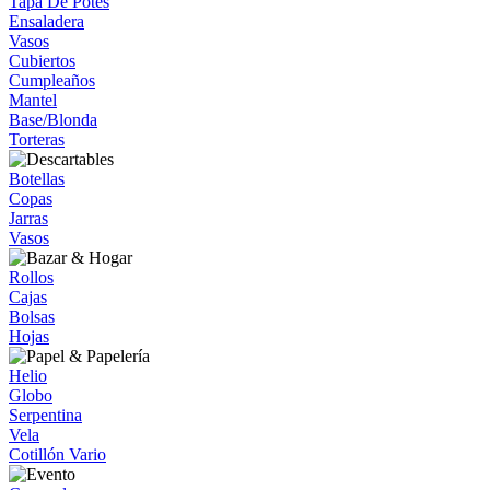
Tapa De Potes
Ensaladera
Vasos
Cubiertos
Cumpleaños
Mantel
Base/Blonda
Torteras
Botellas
Copas
Jarras
Vasos
Rollos
Cajas
Bolsas
Hojas
Helio
Globo
Serpentina
Vela
Cotillón Vario