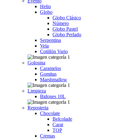
Evento
Helio
Globo
Globo Clásico
Número
Globo Pastel
Globo Perlado
Serpentina
Vela
Cotillón Vario
Golosina
Caramelos
Gomitas
Marshmallow
Limpieza
Bidones 10L
Reposteria
Chocolate
Belcolade
Carat
TOP
Cremas