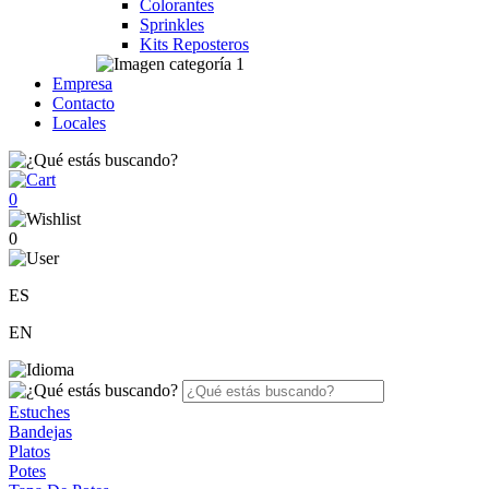
Colorantes
Sprinkles
Kits Reposteros
Empresa
Contacto
Locales
0
0
ES
EN
Estuches
Bandejas
Platos
Potes