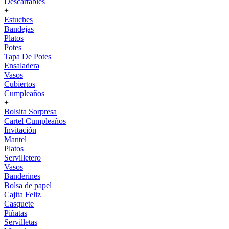
Descartables
+
Estuches
Bandejas
Platos
Potes
Tapa De Potes
Ensaladera
Vasos
Cubiertos
Cumpleaños
+
Bolsita Sorpresa
Cartel Cumpleaños
Invitación
Mantel
Platos
Servilletero
Vasos
Banderines
Bolsa de papel
Cajita Feliz
Casquete
Piñatas
Servilletas