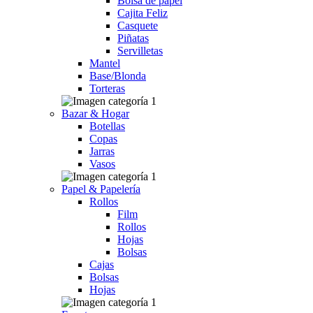
Bolsa de papel
Cajita Feliz
Casquete
Piñatas
Servilletas
Mantel
Base/Blonda
Torteras
Bazar & Hogar
Botellas
Copas
Jarras
Vasos
Papel & Papelería
Rollos
Film
Rollos
Hojas
Bolsas
Cajas
Bolsas
Hojas