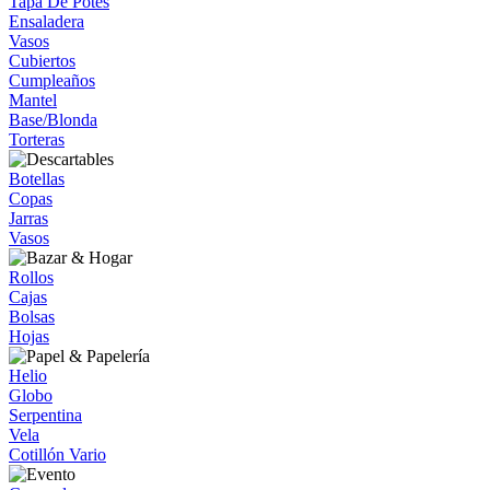
Tapa De Potes
Ensaladera
Vasos
Cubiertos
Cumpleaños
Mantel
Base/Blonda
Torteras
Botellas
Copas
Jarras
Vasos
Rollos
Cajas
Bolsas
Hojas
Helio
Globo
Serpentina
Vela
Cotillón Vario