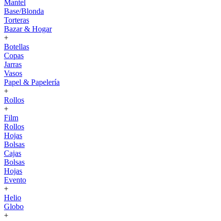
Mantel
Base/Blonda
Torteras
Bazar & Hogar
+
Botellas
Copas
Jarras
Vasos
Papel & Papelería
+
Rollos
+
Film
Rollos
Hojas
Bolsas
Cajas
Bolsas
Hojas
Evento
+
Helio
Globo
+