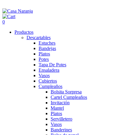
0
Productos
Descartables
Estuches
Bandejas
Platos
Potes
Tapa De Potes
Ensaladera
Vasos
Cubiertos
Cumpleaños
Bolsita Sorpresa
Cartel Cumpleaños
Invitación
Mantel
Platos
Servilletero
Vasos
Banderines