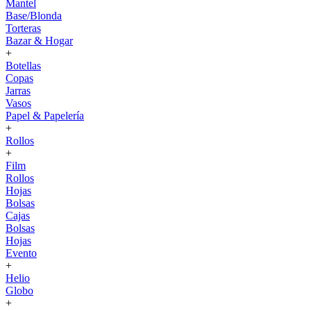
Mantel
Base/Blonda
Torteras
Bazar & Hogar
+
Botellas
Copas
Jarras
Vasos
Papel & Papelería
+
Rollos
+
Film
Rollos
Hojas
Bolsas
Cajas
Bolsas
Hojas
Evento
+
Helio
Globo
+