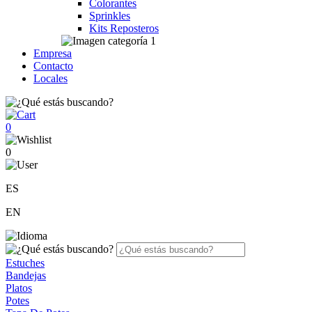
Colorantes
Sprinkles
Kits Reposteros
Empresa
Contacto
Locales
0
0
ES
EN
Estuches
Bandejas
Platos
Potes