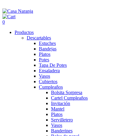
0
Productos
Descartables
Estuches
Bandejas
Platos
Potes
Tapa De Potes
Ensaladera
Vasos
Cubiertos
Cumpleaños
Bolsita Sorpresa
Cartel Cumpleaños
Invitación
Mantel
Platos
Servilletero
Vasos
Banderines