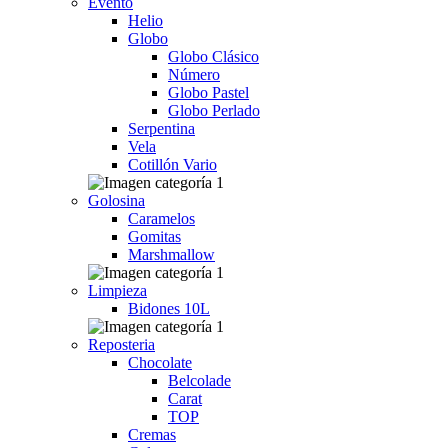
Evento
Helio
Globo
Globo Clásico
Número
Globo Pastel
Globo Perlado
Serpentina
Vela
Cotillón Vario
Golosina
Caramelos
Gomitas
Marshmallow
Limpieza
Bidones 10L
Reposteria
Chocolate
Belcolade
Carat
TOP
Cremas