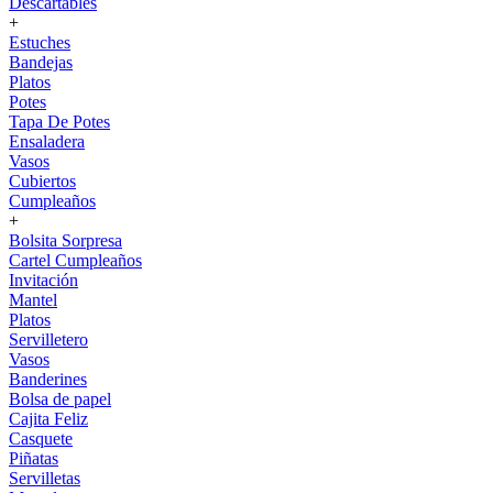
Descartables
+
Estuches
Bandejas
Platos
Potes
Tapa De Potes
Ensaladera
Vasos
Cubiertos
Cumpleaños
+
Bolsita Sorpresa
Cartel Cumpleaños
Invitación
Mantel
Platos
Servilletero
Vasos
Banderines
Bolsa de papel
Cajita Feliz
Casquete
Piñatas
Servilletas