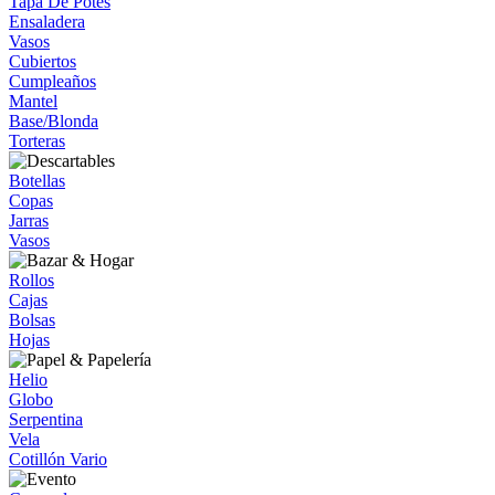
Tapa De Potes
Ensaladera
Vasos
Cubiertos
Cumpleaños
Mantel
Base/Blonda
Torteras
Botellas
Copas
Jarras
Vasos
Rollos
Cajas
Bolsas
Hojas
Helio
Globo
Serpentina
Vela
Cotillón Vario