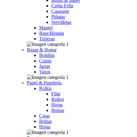
Bolsa de papel
Cajita Feliz
Casquete
Piñatas
Servilletas
Mantel
Base/Blonda
Torteras
Bazar & Hogar
Botellas
Copas
Jarras
Vasos
Papel & Papelería
Rollos
Film
Rollos
Hojas
Bolsas
Cajas
Bolsas
Hojas