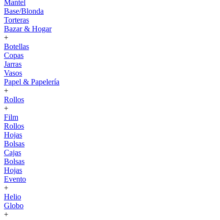
Mantel
Base/Blonda
Torteras
Bazar & Hogar
+
Botellas
Copas
Jarras
Vasos
Papel & Papelería
+
Rollos
+
Film
Rollos
Hojas
Bolsas
Cajas
Bolsas
Hojas
Evento
+
Helio
Globo
+