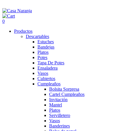
0
Productos
Descartables
Estuches
Bandejas
Platos
Potes
Tapa De Potes
Ensaladera
Vasos
Cubiertos
Cumpleaños
Bolsita Sorpresa
Cartel Cumpleaños
Invitación
Mantel
Platos
Servilletero
Vasos
Banderines