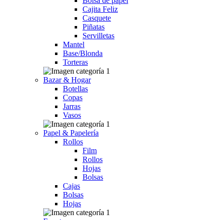
Bolsa de papel
Cajita Feliz
Casquete
Piñatas
Servilletas
Mantel
Base/Blonda
Torteras
Bazar & Hogar
Botellas
Copas
Jarras
Vasos
Papel & Papelería
Rollos
Film
Rollos
Hojas
Bolsas
Cajas
Bolsas
Hojas