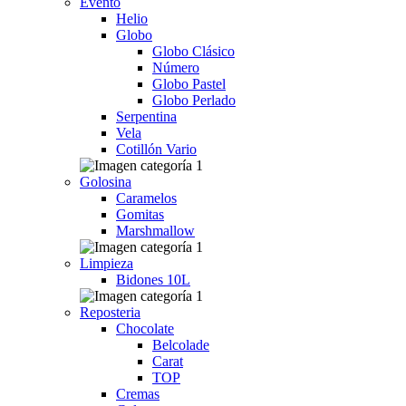
Evento
Helio
Globo
Globo Clásico
Número
Globo Pastel
Globo Perlado
Serpentina
Vela
Cotillón Vario
Golosina
Caramelos
Gomitas
Marshmallow
Limpieza
Bidones 10L
Reposteria
Chocolate
Belcolade
Carat
TOP
Cremas