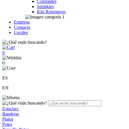
Colorantes
Sprinkles
Kits Reposteros
Empresa
Contacto
Locales
0
0
ES
EN
Estuches
Bandejas
Platos
Potes