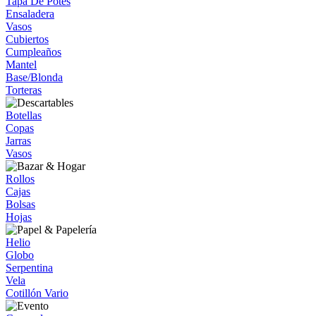
Tapa De Potes
Ensaladera
Vasos
Cubiertos
Cumpleaños
Mantel
Base/Blonda
Torteras
Botellas
Copas
Jarras
Vasos
Rollos
Cajas
Bolsas
Hojas
Helio
Globo
Serpentina
Vela
Cotillón Vario