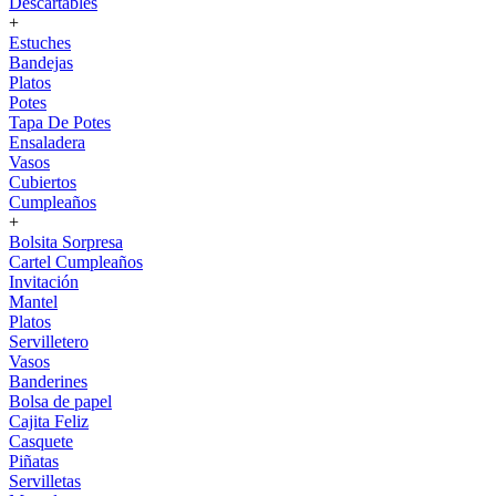
Descartables
+
Estuches
Bandejas
Platos
Potes
Tapa De Potes
Ensaladera
Vasos
Cubiertos
Cumpleaños
+
Bolsita Sorpresa
Cartel Cumpleaños
Invitación
Mantel
Platos
Servilletero
Vasos
Banderines
Bolsa de papel
Cajita Feliz
Casquete
Piñatas
Servilletas