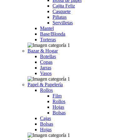
Bolsa de papel
Cajita Feliz
Casquete
Piñatas
Servilletas
Mantel
Base/Blonda
Torteras
Bazar & Hogar
Botellas
Copas
Jarras
Vasos
Papel & Papelería
Rollos
Film
Rollos
Hojas
Bolsas
Cajas
Bolsas
Hojas