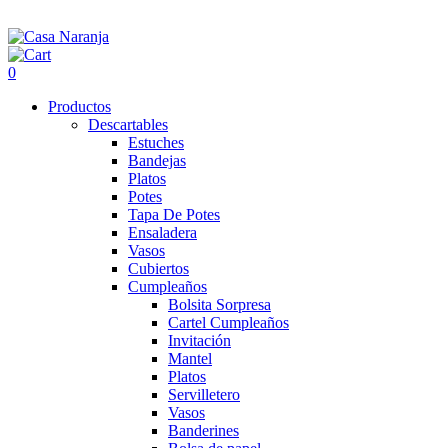
0
Productos
Descartables
Estuches
Bandejas
Platos
Potes
Tapa De Potes
Ensaladera
Vasos
Cubiertos
Cumpleaños
Bolsita Sorpresa
Cartel Cumpleaños
Invitación
Mantel
Platos
Servilletero
Vasos
Banderines