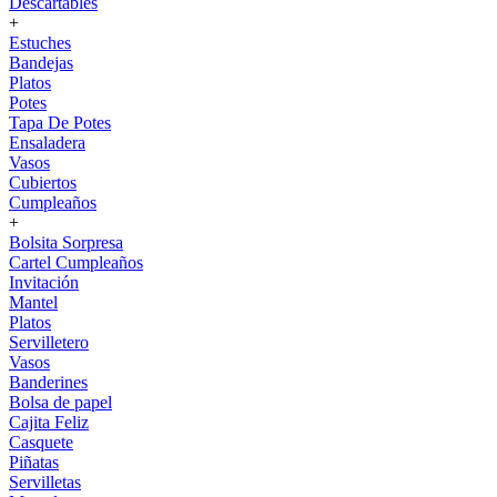
Descartables
+
Estuches
Bandejas
Platos
Potes
Tapa De Potes
Ensaladera
Vasos
Cubiertos
Cumpleaños
+
Bolsita Sorpresa
Cartel Cumpleaños
Invitación
Mantel
Platos
Servilletero
Vasos
Banderines
Bolsa de papel
Cajita Feliz
Casquete
Piñatas
Servilletas