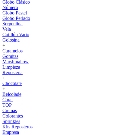
Globo Clásico
Número
Globo Pastel
Globo Perlado
Serpentina
Vela
Cotillón Vario
Golosina
+
Caramelos
Gomitas
Marshmallow
Limpieza
Reposteria
+
Chocolate
+
Belcolade
Carat
TOP
Cremas
Colorantes
Sprinkles
Kits Reposteros
Empresa