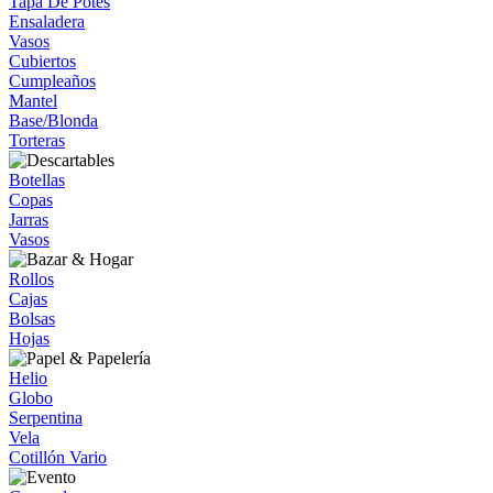
Tapa De Potes
Ensaladera
Vasos
Cubiertos
Cumpleaños
Mantel
Base/Blonda
Torteras
Botellas
Copas
Jarras
Vasos
Rollos
Cajas
Bolsas
Hojas
Helio
Globo
Serpentina
Vela
Cotillón Vario