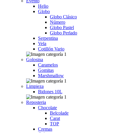
Evento
Helio
Globo
Globo Clásico
Número
Globo Pastel
Globo Perlado
Serpentina
Vela
Cotillón Vario
Golosina
Caramelos
Gomitas
Marshmallow
Limpieza
Bidones 10L
Reposteria
Chocolate
Belcolade
Carat
TOP
Cremas