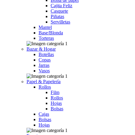
Bolsa de papel
Cajita Feliz
Casquete
Piñatas
Servilletas
Mantel
Base/Blonda
Torteras
Bazar & Hogar
Botellas
Copas
Jarras
Vasos
Papel & Papelería
Rollos
Film
Rollos
Hojas
Bolsas
Cajas
Bolsas
Hojas