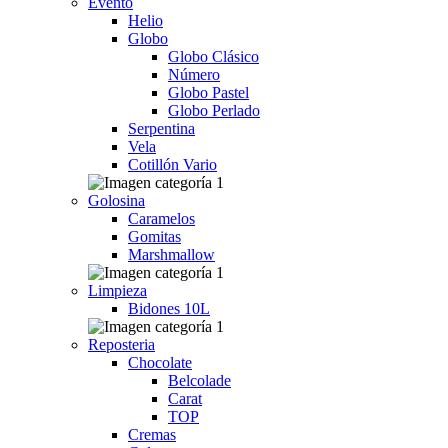
Evento
Helio
Globo
Globo Clásico
Número
Globo Pastel
Globo Perlado
Serpentina
Vela
Cotillón Vario
Golosina
Caramelos
Gomitas
Marshmallow
Limpieza
Bidones 10L
Reposteria
Chocolate
Belcolade
Carat
TOP
Cremas