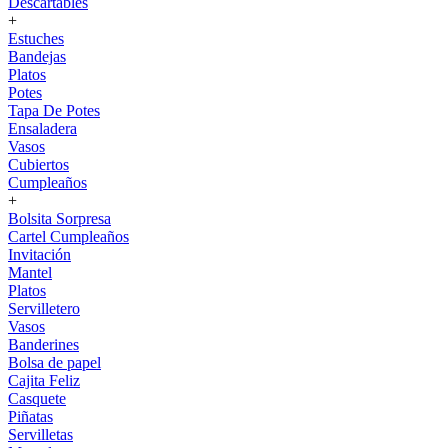
Descartables
+
Estuches
Bandejas
Platos
Potes
Tapa De Potes
Ensaladera
Vasos
Cubiertos
Cumpleaños
+
Bolsita Sorpresa
Cartel Cumpleaños
Invitación
Mantel
Platos
Servilletero
Vasos
Banderines
Bolsa de papel
Cajita Feliz
Casquete
Piñatas
Servilletas