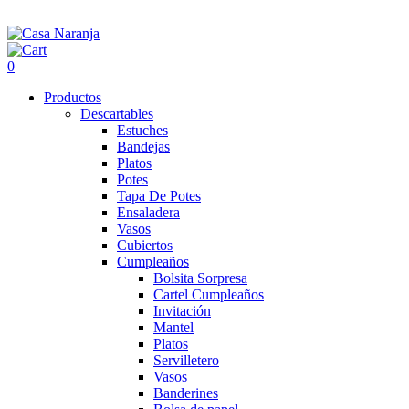
0
Productos
Descartables
Estuches
Bandejas
Platos
Potes
Tapa De Potes
Ensaladera
Vasos
Cubiertos
Cumpleaños
Bolsita Sorpresa
Cartel Cumpleaños
Invitación
Mantel
Platos
Servilletero
Vasos
Banderines