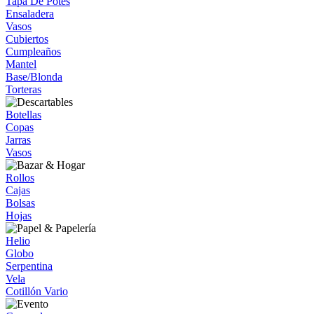
Tapa De Potes
Ensaladera
Vasos
Cubiertos
Cumpleaños
Mantel
Base/Blonda
Torteras
Botellas
Copas
Jarras
Vasos
Rollos
Cajas
Bolsas
Hojas
Helio
Globo
Serpentina
Vela
Cotillón Vario