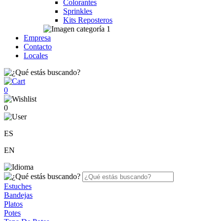
Colorantes
Sprinkles
Kits Reposteros
Empresa
Contacto
Locales
0
0
ES
EN
Estuches
Bandejas
Platos
Potes