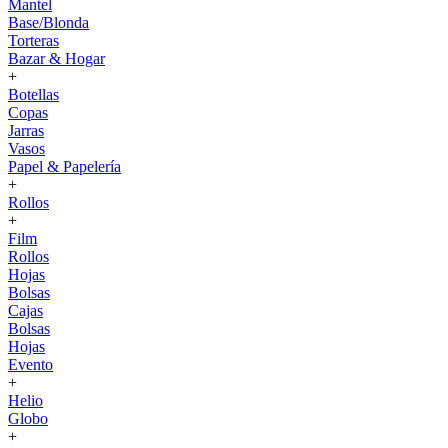
Mantel
Base/Blonda
Torteras
Bazar & Hogar
+
Botellas
Copas
Jarras
Vasos
Papel & Papelería
+
Rollos
+
Film
Rollos
Hojas
Bolsas
Cajas
Bolsas
Hojas
Evento
+
Helio
Globo
+