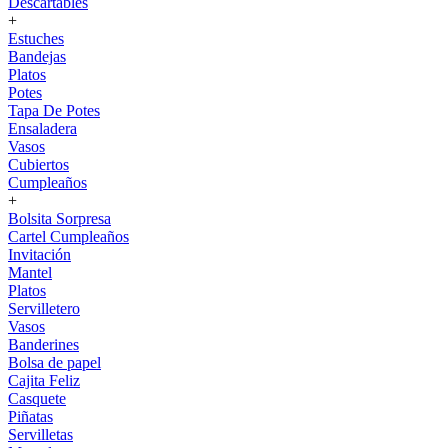
Descartables
+
Estuches
Bandejas
Platos
Potes
Tapa De Potes
Ensaladera
Vasos
Cubiertos
Cumpleaños
+
Bolsita Sorpresa
Cartel Cumpleaños
Invitación
Mantel
Platos
Servilletero
Vasos
Banderines
Bolsa de papel
Cajita Feliz
Casquete
Piñatas
Servilletas