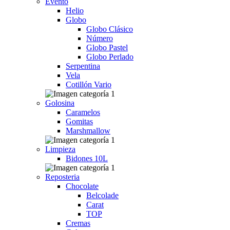
Evento
Helio
Globo
Globo Clásico
Número
Globo Pastel
Globo Perlado
Serpentina
Vela
Cotillón Vario
Golosina
Caramelos
Gomitas
Marshmallow
Limpieza
Bidones 10L
Reposteria
Chocolate
Belcolade
Carat
TOP
Cremas