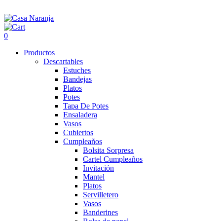
0
Productos
Descartables
Estuches
Bandejas
Platos
Potes
Tapa De Potes
Ensaladera
Vasos
Cubiertos
Cumpleaños
Bolsita Sorpresa
Cartel Cumpleaños
Invitación
Mantel
Platos
Servilletero
Vasos
Banderines