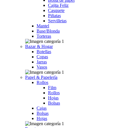
Bolsa de papel
Cajita Feliz
Casquete
Piñatas
Servilletas
Mantel
Base/Blonda
Torteras
Bazar & Hogar
Botellas
Copas
Jarras
Vasos
Papel & Papelería
Rollos
Film
Rollos
Hojas
Bolsas
Cajas
Bolsas
Hojas