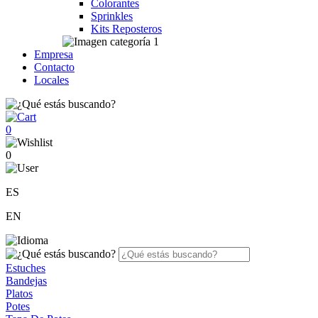
Colorantes
Sprinkles
Kits Reposteros
Empresa
Contacto
Locales
0
0
ES
EN
Estuches
Bandejas
Platos
Potes