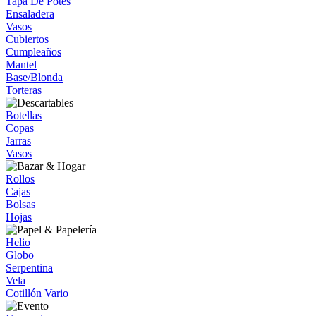
Tapa De Potes
Ensaladera
Vasos
Cubiertos
Cumpleaños
Mantel
Base/Blonda
Torteras
Botellas
Copas
Jarras
Vasos
Rollos
Cajas
Bolsas
Hojas
Helio
Globo
Serpentina
Vela
Cotillón Vario