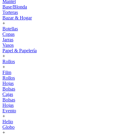
Mantel
Base/Blonda
Torteras
Bazar & Hogar
+
Botellas
Copas
Jarras
Vasos
Papel & Papelería
+
Rollos
+
Film
Rollos
Hojas
Bolsas
Cajas
Bolsas
Hojas
Evento
+
Helio
Globo
+