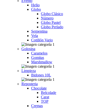
Evento
Helio
Globo
Globo Clásico
Número
Globo Pastel
Globo Perlado
Serpentina
Vela
Cotillón Vario
Golosina
Caramelos
Gomitas
Marshmallow
Limpieza
Bidones 10L
Reposteria
Chocolate
Belcolade
Carat
TOP
Cremas