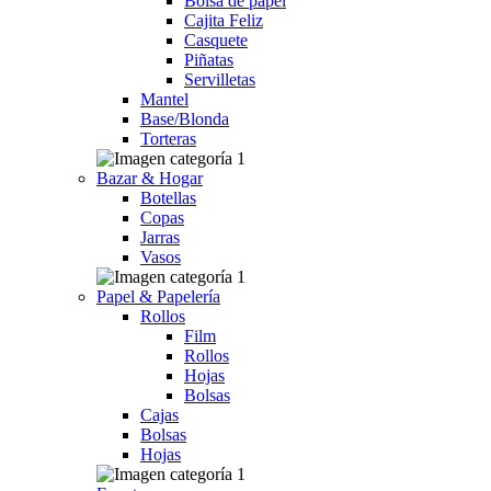
Bolsa de papel
Cajita Feliz
Casquete
Piñatas
Servilletas
Mantel
Base/Blonda
Torteras
Bazar & Hogar
Botellas
Copas
Jarras
Vasos
Papel & Papelería
Rollos
Film
Rollos
Hojas
Bolsas
Cajas
Bolsas
Hojas