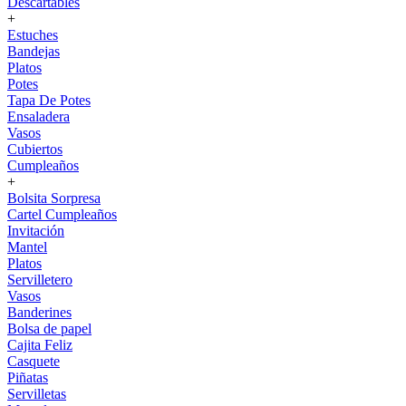
Descartables
+
Estuches
Bandejas
Platos
Potes
Tapa De Potes
Ensaladera
Vasos
Cubiertos
Cumpleaños
+
Bolsita Sorpresa
Cartel Cumpleaños
Invitación
Mantel
Platos
Servilletero
Vasos
Banderines
Bolsa de papel
Cajita Feliz
Casquete
Piñatas
Servilletas