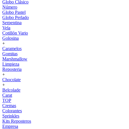
Globo Clásico
Número
Globo Pastel
Globo Perlado
Serpentina
Vela
Cotillón Vario
Golosina
+
Caramelos
Gomitas
Marshmallow
Limpieza
Reposteria
+
Chocolate
+
Belcolade
Carat
TOP
Cremas
Colorantes
Sprinkles
Kits Reposteros
Empresa