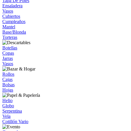
Tapa De Potes
Ensaladera
Vasos
Cubiertos
Cumpleaños
Mantel
Base/Blonda
Torteras
Botellas
Copas
Jarras
Vasos
Rollos
Cajas
Bolsas
Hojas
Helio
Globo
Serpentina
Vela
Cotillón Vario