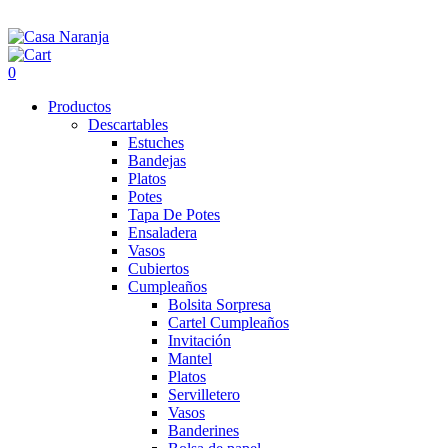
0
Productos
Descartables
Estuches
Bandejas
Platos
Potes
Tapa De Potes
Ensaladera
Vasos
Cubiertos
Cumpleaños
Bolsita Sorpresa
Cartel Cumpleaños
Invitación
Mantel
Platos
Servilletero
Vasos
Banderines