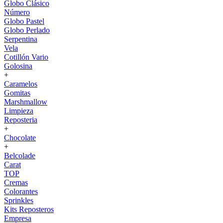
Globo Clásico
Número
Globo Pastel
Globo Perlado
Serpentina
Vela
Cotillón Vario
Golosina
+
Caramelos
Gomitas
Marshmallow
Limpieza
Reposteria
+
Chocolate
+
Belcolade
Carat
TOP
Cremas
Colorantes
Sprinkles
Kits Reposteros
Empresa