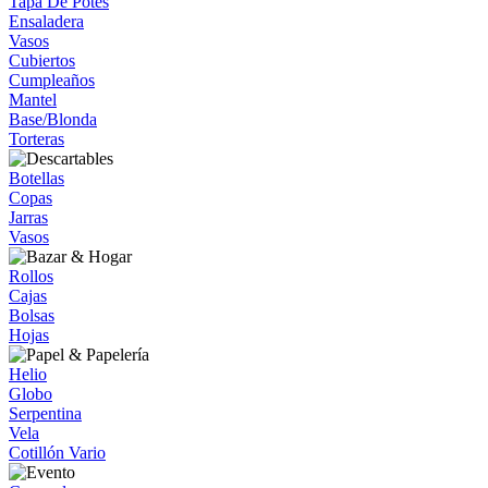
Tapa De Potes
Ensaladera
Vasos
Cubiertos
Cumpleaños
Mantel
Base/Blonda
Torteras
Botellas
Copas
Jarras
Vasos
Rollos
Cajas
Bolsas
Hojas
Helio
Globo
Serpentina
Vela
Cotillón Vario