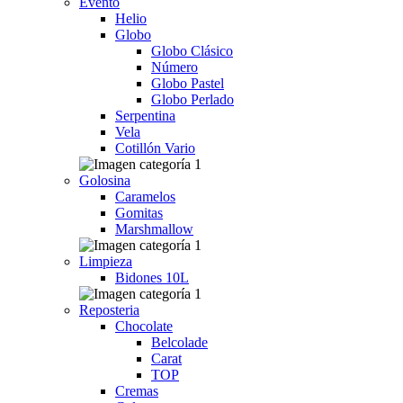
Evento
Helio
Globo
Globo Clásico
Número
Globo Pastel
Globo Perlado
Serpentina
Vela
Cotillón Vario
Golosina
Caramelos
Gomitas
Marshmallow
Limpieza
Bidones 10L
Reposteria
Chocolate
Belcolade
Carat
TOP
Cremas