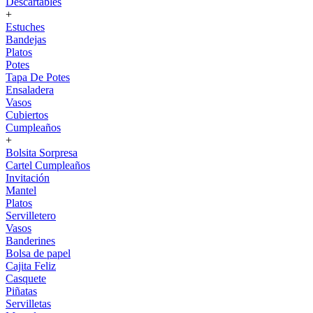
Descartables
+
Estuches
Bandejas
Platos
Potes
Tapa De Potes
Ensaladera
Vasos
Cubiertos
Cumpleaños
+
Bolsita Sorpresa
Cartel Cumpleaños
Invitación
Mantel
Platos
Servilletero
Vasos
Banderines
Bolsa de papel
Cajita Feliz
Casquete
Piñatas
Servilletas