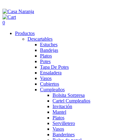
0
Productos
Descartables
Estuches
Bandejas
Platos
Potes
Tapa De Potes
Ensaladera
Vasos
Cubiertos
Cumpleaños
Bolsita Sorpresa
Cartel Cumpleaños
Invitación
Mantel
Platos
Servilletero
Vasos
Banderines