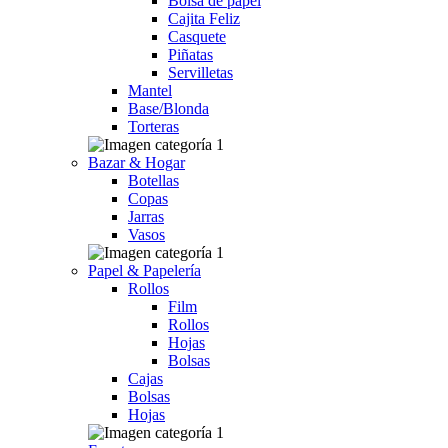
Bolsa de papel
Cajita Feliz
Casquete
Piñatas
Servilletas
Mantel
Base/Blonda
Torteras
Bazar & Hogar
Botellas
Copas
Jarras
Vasos
Papel & Papelería
Rollos
Film
Rollos
Hojas
Bolsas
Cajas
Bolsas
Hojas